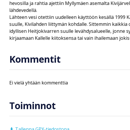
hevosilla ja rahtia ajettiin Myllymäen asemalta Kivijärve
lähdevedellä.
Lähteen vesi otettiin uudelleen käyttöön kesällä 1999 
suulle, Kivilahden liittymän kohdalle. Sittemmin kaikki
idyllisen Heitjokivarren suulle levähdysalueelle, jonn
kirjaamaan Kallelle kiitoksensa tai vain ihailemaan jokis
Kommentit
Ei vielä yhtään kommenttia
Toiminnot
Tallenna GPX-tiedostona