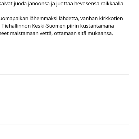
t saivat juoda janoonsa ja juottaa hevosensa raikkaalla
si juomapaikan lähemmäksi lähdettä, vanhan kirkkotien
an, Tiehallinnon Keski-Suomen piirin kustantamana
htyneet maistamaan vettä, ottamaan sitä mukaansa,