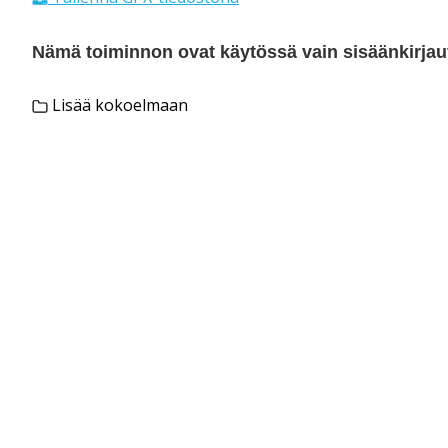
Nämä toiminnon ovat käytössä vain sisäänkirjautu
Lisää kokoelmaan