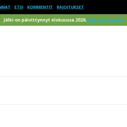
NNAT
ETSI
KOMMENTIT
RAJOITUKSET
Jälki on päivittynnyt elokuussa 2026.
Lue tarkemmin