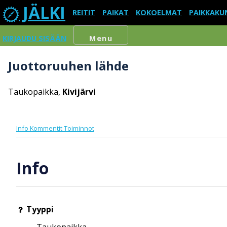
JÄLKI
REITIT
PAIKAT
KOKOELMAT
PAIKKAKU
KIRJAUDU SISÄÄN
Menu
Juottoruuhen lähde
Taukopaikka,
Kivijärvi
Info
Kommentit
Toiminnot
Info
Tyyppi
Taukopaikka