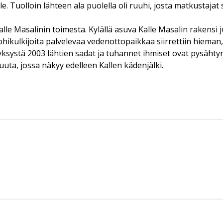
lle. Tuolloin lähteen ala puolella oli ruuhi, josta matkustaja
Kalle Masalinin toimesta. Kylällä asuva Kalle Masalin raken
a ohikulkijoita palvelevaa vedenottopaikkaa siirrettiin hiem
e syksystä 2003 lähtien sadat ja tuhannet ihmiset ovat pysä
uuta, jossa näkyy edelleen Kallen kädenjälki.