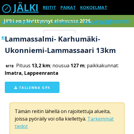
JÄLKI
REITIT
PAIKAT
KOKOELMAT
Jälki on päivittynnyt elokuussa 2026.
Lue tarkemmin
PAIKKAKUNNAT
ETSI
KOMMENTIT
RAJOITUKSET
Lammassalmi- Karhumäki-
KIRJAUDU SISÄÄN
Menu
Ukonniemi-Lammassaari 13km
Pituus
13,2 km
; nousua
127 m
; paikkakunnat:
MTB
Imatra, Lappeenranta
TALLENNA GPX
Tämän reitin lähellä on rajoitettuja alueita,
joissa pyöräily voi olla kiellettyä.
Tarkemmat
tiedot