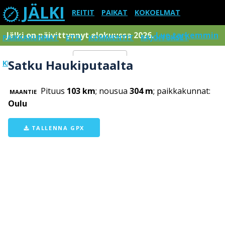
JÄLKI
REITIT
PAIKAT
KOKOELMAT
Jälki on päivittynnyt elokuussa 2026.
Lue tarkemmin
PAIKKAKUNNAT
ETSI
KOMMENTIT
RAJOITUKSET
Satku Haukiputaalta
KIRJAUDU SISÄÄN
Menu
Pituus
103 km
; nousua
304 m
; paikkakunnat:
MAANTIE
Oulu
TALLENNA GPX