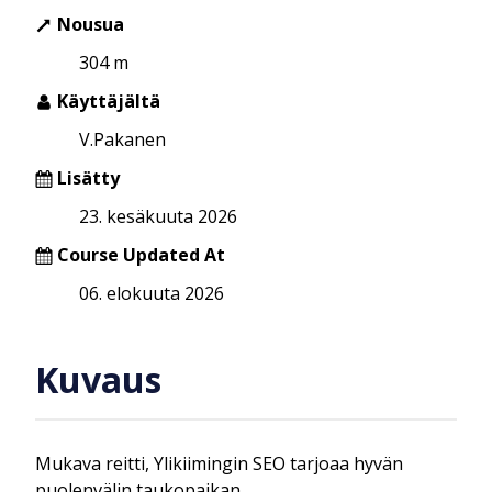
Nousua
304 m
Käyttäjältä
V.Pakanen
Lisätty
23. kesäkuuta 2026
Course Updated At
06. elokuuta 2026
Kuvaus
Mukava reitti, Ylikiimingin SEO tarjoaa hyvän
puolenvälin taukopaikan.