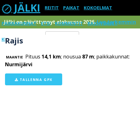
JÄLKI
REITIT
PAIKAT
KOKOELMAT
Jälki on päivittynnyt elokuussa 2026.
Lue tarkemmin
PAIKKAKUNNAT
ETSI
KOMMENTIT
RAJOITUKSET
Rajis
KIRJAUDU SISÄÄN
Menu
Pituus
14,1 km
; nousua
87 m
; paikkakunnat:
MAANTIE
Nurmijärvi
TALLENNA GPX