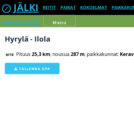
JÄLKI
REITIT
PAIKAT
KOKOELMAT
PAIKKAKU
KIRJAUDU SISÄÄN
Menu
Hyrylä - Ilola
Pituus
25,3 km
; nousua
287 m
; paikkakunnat:
Kerav
MTB
TALLENNA GPX