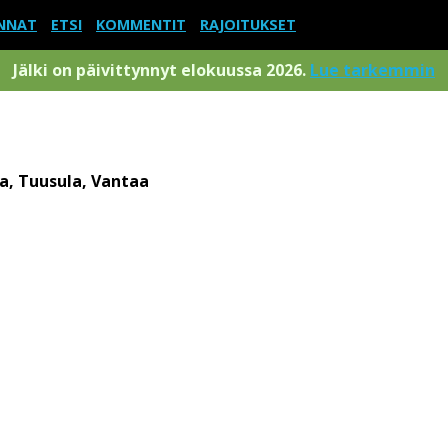
NNAT
ETSI
KOMMENTIT
RAJOITUKSET
Jälki on päivittynnyt elokuussa 2026.
Lue tarkemmin
a, Tuusula, Vantaa