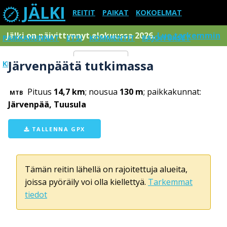
JÄLKI
REITIT
PAIKAT
KOKOELMAT
Jälki on päivittynnyt elokuussa 2026.
Lue tarkemmin
PAIKKAKUNNAT
ETSI
KOMMENTIT
RAJOITUKSET
Järvenpäätä tutkimassa
KIRJAUDU SISÄÄN
Menu
Pituus
14,7 km
; nousua
130 m
; paikkakunnat:
MTB
Järvenpää, Tuusula
TALLENNA GPX
Tämän reitin lähellä on rajoitettuja alueita,
joissa pyöräily voi olla kiellettyä.
Tarkemmat
tiedot