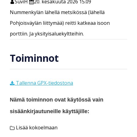
SuviH
20. kesäkuuta 2026 15.09
Nummenkylän lähellä metsikössä (lähellä
Pohjoisväylän liittymää) reitti katkeaa isoon
porttiin. Ja yksityisaluekyltteihin.
Toiminnot
Tallenna GPX-tiedostona
Nämä toiminnon ovat käytössä vain
sisäänkirjautuneille käyttäjille:
Lisää kokoelmaan