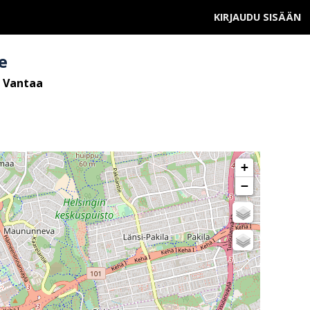
KIRJAUDU SISÄÄN
e
, Vantaa
+
−