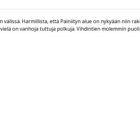
n välissä. Harmillista, että Painiityn alue on nykyään niin r
sa vielä on vanhoja tuttuja polkuja. Vihdintien molemmin puol