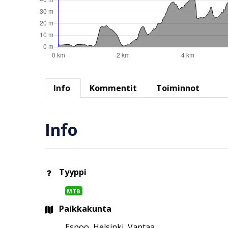
Info
Kommentit
Toiminnot
Info
Tyyppi
MTB
Paikkakunta
Espoo, Helsinki, Vantaa