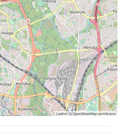
Leaflet
| ©
OpenStreetMap
contributors