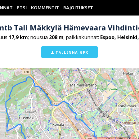
UNNAT
ETSI
KOMMENTIT
RAJOITUKSET
mtb Tali Mäkkylä Hämevaara Vihdinti
uus
17,9 km
; nousua
208 m
; paikkakunnat:
Espoo, Helsinki
TALLENNA GPX