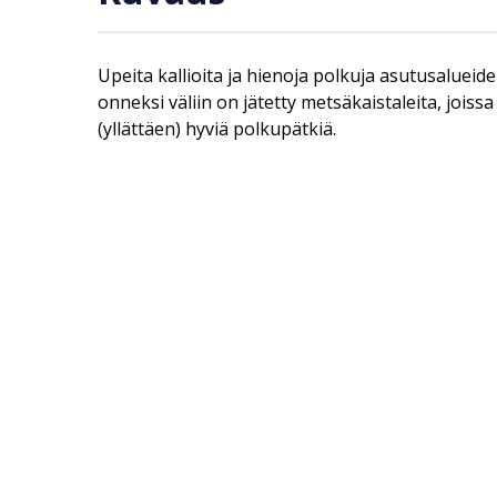
Upeita kallioita ja hienoja polkuja asutusalueide
onneksi väliin on jätetty metsäkaistaleita, jois
(yllättäen) hyviä polkupätkiä.