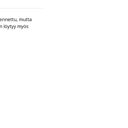
akennettu, mutta
in löytyy myös