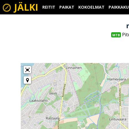
JÄLKI
REITIT
PAIKAT
KOKOELMAT
PAIKKAK
Pit
MTB