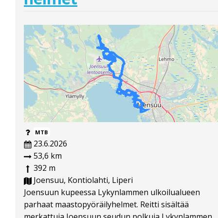
MTB
23.6.2026
53,6 km
392 m
Joensuu, Kontiolahti, Liperi
Joensuun kupeessa Lykynlammen ulkoilualueen
parhaat maastopyöräilyhelmet. Reitti sisältää
merkattuja Joensuun seudun polkuja Lykynlammen