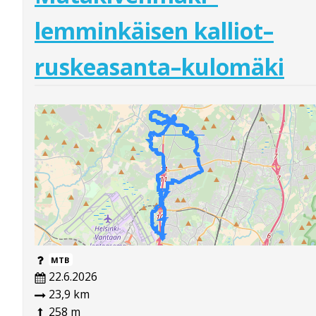
lemminkäisen kalliot–
ruskeasanta–kulomäki
MTB
22.6.2026
23,9 km
258 m