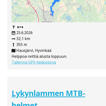
MTB
25.6.2026
32,1 km
355 m
Hausjärvi, Hyvinkää
Helppoa reittiä alusta loppuun.
Tallenna GPX-tiedostona
Lykynlammen MTB-
helmet