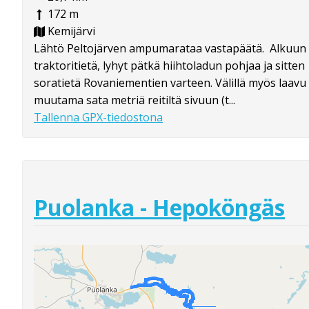
172 m
Kemijärvi
Lähtö Peltojärven ampumarataa vastapäätä. Alkuun
traktoritietä, lyhyt pätkä hiihtoladun pohjaa ja sitten
soratietä Rovaniementien varteen. Välillä myös laavu
muutama sata metriä reitiltä sivuun (t...
Tallenna GPX-tiedostona
Puolanka - Hepoköngäs