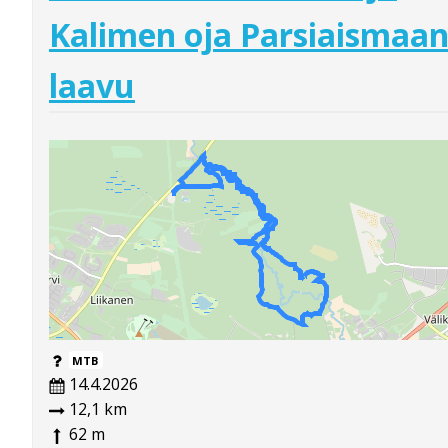
Kalimen oja Parsiaismaa
laavu
MTB
14.4.2026
12,1 km
62 m