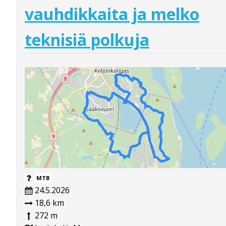
vauhdikkaita ja melko
teknisiä polkuja
MTB
24.5.2026
18,6 km
272 m