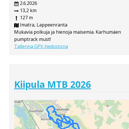
2.6.2026
13,2 km
127 m
Imatra, Lappeenranta
Mukavia polkuja ja hienoja maisemia. Karhumäen
pumptrack must!
Tallenna GPX-tiedostona
Kiipula MTB 2026