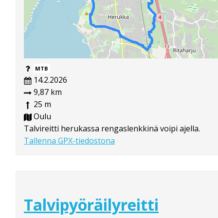
MTB
14.2.2026
9,87 km
25 m
Oulu
Talvireitti herukassa rengaslenkkinä voipi ajella.
Tallenna GPX-tiedostona
Talvipyöräilyreitti