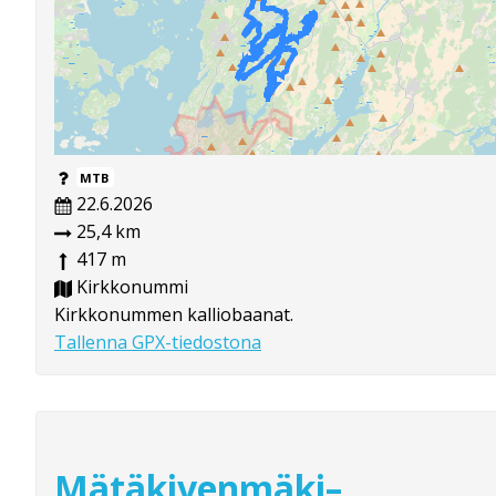
MTB
22.6.2026
25,4 km
417 m
Kirkkonummi
Kirkkonummen kalliobaanat.
Tallenna GPX-tiedostona
Mätäkivenmäki–