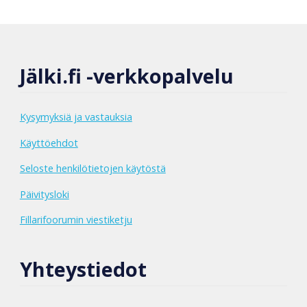
Jälki.fi -verkkopalvelu
Kysymyksiä ja vastauksia
Käyttöehdot
Seloste henkilötietojen käytöstä
Päivitysloki
Fillarifoorumin viestiketju
Yhteystiedot