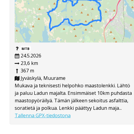
MTB
24.5.2026
23,6 km
367 m
Jyväskylä, Muurame
Mukava ja teknisesti helpohko maastolenkki. Lähtö
ja paluu Ladun majalta. Ensimmäiset 10km puhdasta
maastopyöräilyä. Tämän jälkeen sekoitus asfalttia,
soratietä ja polkua. Lenkki päättyy Ladun maja...
Tallenna GPX-tiedostona