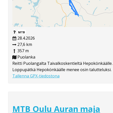
MTB
28.4.2026
27,6 km
357 m
Puolanka
Reitti Puolangalta Taivalkoskentieltä Hepokönkäälle.
Loppupätkä Hepokönkäälle menee osin talutteluksi.
Tallenna GPX-tiedostona
MTB Oulu Auran maja