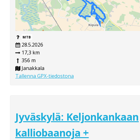
MTB
28.5.2026
17,3 km
356 m
Janakkala
Tallenna GPX-tiedostona
Jyväskylä: Keljonkankaan
kalliobaanoja +