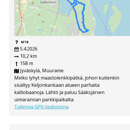
MTB
5.4.2026
10,2 km
158 m
Jyväskylä, Muurame
Melko lyhyt maastolenkkipätkä, johon kuitenkin
sisältyy Keljonkankaan alueen parhaita
kalliobaanoja. Lähtö ja paluu Sääksjärven
uimarannan parkkipaikalta.
Tallenna GPX-tiedostona