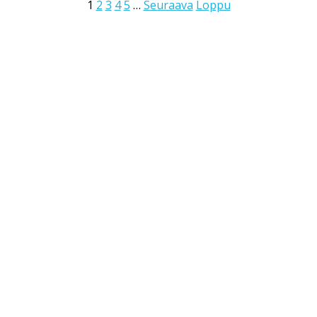
1
2
3
4
5
…
Seuraava
Loppu