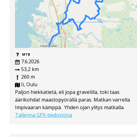
MTB
7.6.2026
53,2 km
260 m
Ii, Oulu
Paljon hiekkatietä, eli jopa gravelilla, toki taas
äärikohdat maastopyörällä paras. Matkan varrella
Impivaaran kämppä. Yhden ojan ylitys matkalla.
Tallenna GPX-tiedostona